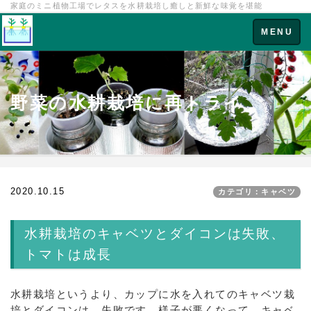
家庭のミニ植物工場でレタスを水耕栽培し癒しと新鮮な味覚を堪能
Toggle
MENU
navigation
野菜の水耕栽培に再トライ
2020.10.15
カテゴリ：キャベツ
水耕栽培のキャベツとダイコンは失敗、
トマトは成長
水耕栽培というより、カップに水を入れてのキャベツ栽
培とダイコンは、失敗です。様子が悪くなって、キャベ