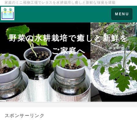
家庭のミニ植物工場でレタスを水耕栽培し癒しと新鮮な味覚を堪能
Toggle
MENU
navigation
野菜の水耕栽培で癒しと新鮮を
ご家庭へ
スポンサーリンク