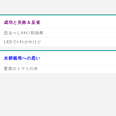
成功と失敗＆反省
恐るべしﾎﾙﾓﾝ剤効果
LEDでﾚﾀｽがやけど
水耕栽培への思い
驚異のトマトの木