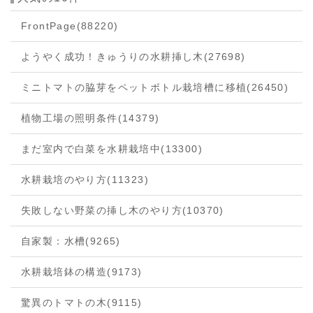
FrontPage
(88220)
ようやく成功！きゅうりの水耕挿し木
(27698)
ミニトマトの脇芽をペットボトル栽培槽に移植
(26450)
植物工場の照明条件
(14379)
まだ室内で白菜を水耕栽培中
(13300)
水耕栽培のやり方
(11323)
失敗しない野菜の挿し木のやり方
(10370)
自家製：水槽
(9265)
水耕栽培鉢の構造
(9173)
驚異のトマトの木
(9115)