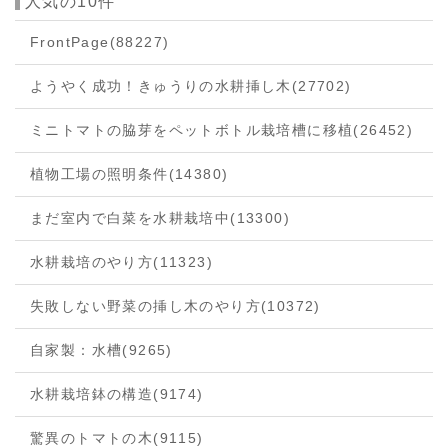
人気の10件
FrontPage
(88227)
ようやく成功！きゅうりの水耕挿し木
(27702)
ミニトマトの脇芽をペットボトル栽培槽に移植
(26452)
植物工場の照明条件
(14380)
まだ室内で白菜を水耕栽培中
(13300)
水耕栽培のやり方
(11323)
失敗しない野菜の挿し木のやり方
(10372)
自家製：水槽
(9265)
水耕栽培鉢の構造
(9174)
驚異のトマトの木
(9115)