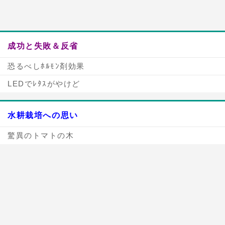
成功と失敗＆反省
恐るべしﾎﾙﾓﾝ剤効果
LEDでﾚﾀｽがやけど
水耕栽培への思い
驚異のトマトの木