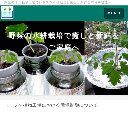
家庭のミニ植物工場でレタスを水耕栽培し癒しと新鮮な味覚を堪能
Toggle
MENU
navigation
野菜の水耕栽培で癒しと新鮮を
ご家庭へ
トップ
＞
植物工場における環境制御
について