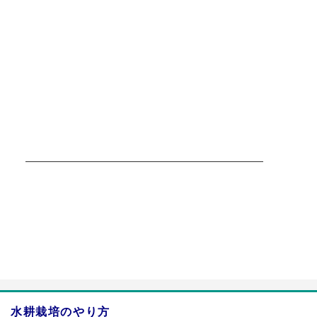
a:2739 t:1 y:0
水耕栽培のやり方