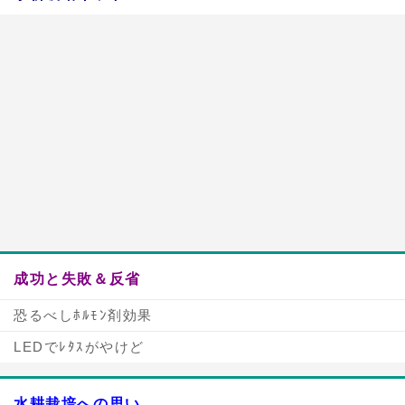
成功と失敗＆反省
恐るべしﾎﾙﾓﾝ剤効果
LEDでﾚﾀｽがやけど
水耕栽培への思い