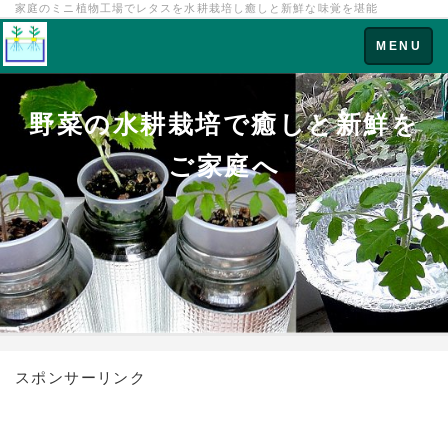
家庭のミニ植物工場でレタスを水耕栽培し癒しと新鮮な味覚を堪能
Toggle
MENU
navigation
野菜の水耕栽培で癒しと新鮮を
ご家庭へ
スポンサーリンク