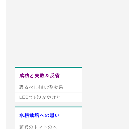
成功と失敗＆反省
恐るべしﾎﾙﾓﾝ剤効果
LEDでﾚﾀｽがやけど
水耕栽培への思い
驚異のトマトの木