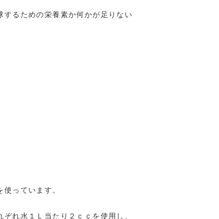
球するための栄養素か何かが足りない
を使っています。
れぞれ水１Ｌ当たり２ｃｃを使用し、