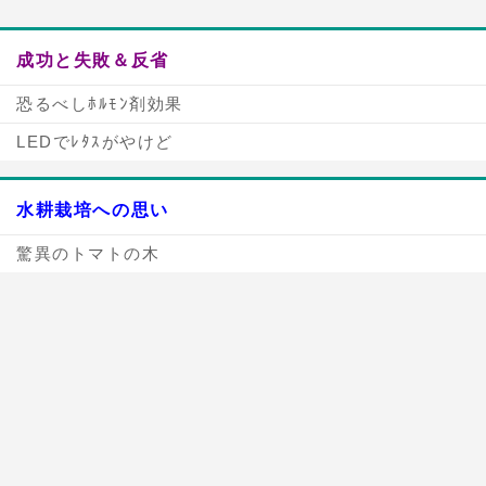
成功と失敗＆反省
恐るべしﾎﾙﾓﾝ剤効果
LEDでﾚﾀｽがやけど
水耕栽培への思い
驚異のトマトの木