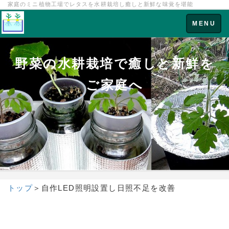
家庭のミニ植物工場でレタスを水耕栽培し癒しと新鮮な味覚を堪能
Toggle
MENU
navigation
野菜の水耕栽培で癒しと新鮮を
ご家庭へ
トップ
＞
自作LED照明設置し日照不足を改善