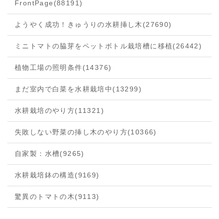
FrontPage
(88191)
ようやく成功！きゅうりの水耕挿し木
(27690)
ミニトマトの脇芽をペットボトル栽培槽に移植
(26442)
植物工場の照明条件
(14376)
まだ室内で白菜を水耕栽培中
(13299)
水耕栽培のやり方
(11321)
失敗しない野菜の挿し木のやり方
(10366)
自家製：水槽
(9265)
水耕栽培鉢の構造
(9169)
驚異のトマトの木
(9113)