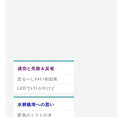
成功と失敗＆反省
恐るべしﾎﾙﾓﾝ剤効果
LEDでﾚﾀｽがやけど
水耕栽培への思い
驚異のトマトの木