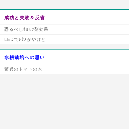
成功と失敗＆反省
恐るべしﾎﾙﾓﾝ剤効果
LEDでﾚﾀｽがやけど
水耕栽培への思い
驚異のトマトの木