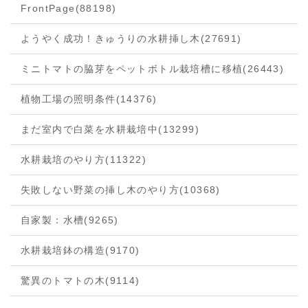
FrontPage
(88198)
ようやく成功！きゅうりの水耕挿し木
(27691)
ミニトマトの脇芽をペットボトル栽培槽に移植
(26443)
植物工場の照明条件
(14376)
まだ室内で白菜を水耕栽培中
(13299)
水耕栽培のやり方
(11322)
失敗しない野菜の挿し木のやり方
(10368)
自家製：水槽
(9265)
水耕栽培鉢の構造
(9170)
驚異のトマトの木
(9114)