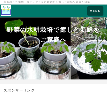
家庭のミニ植物工場でレタスを水耕栽培し癒しと新鮮な味覚を堪能
Toggle
MENU
navigation
野菜の水耕栽培で癒しと新鮮を
ご家庭へ
スポンサーリンク