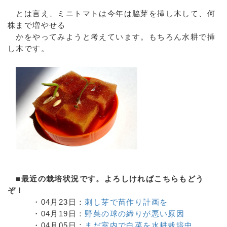
とは言え、ミニトマトは今年は脇芽を挿し木して、何
株まで増やせる
かをやってみようと考えています。もちろん水耕で挿
し木です。
■最近の栽培状況です。よろしければこちらもどう
ぞ！
・04月23日：
刺し芽で苗作り計画を
・04月19日：
野菜の球の締りが悪い原因
・04月05日：
まだ室内で白菜を水耕栽培中